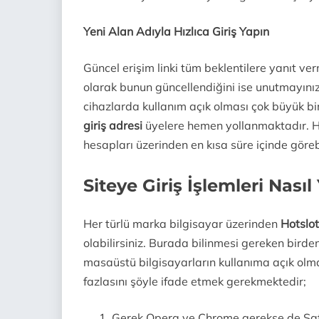
Yeni Alan Adıyla Hızlıca Giriş Yapın
Güncel erişim linki tüm beklentilere yanıt ve
olarak bunun güncellendiğini ise unutmayınız. 
cihazlarda kullanım açık olması çok büyük bi
giriş adresi
üyelere hemen yollanmaktadır. 
hesapları üzerinden en kısa süre içinde görebi
Siteye Giriş İşlemleri Nası
Her türlü marka bilgisayar üzerinden
Hotslot
olabilirsiniz. Burada bilinmesi gereken bir
masaüstü bilgisayarların kullanıma açık olmas
fazlasını şöyle ifade etmek gerekmektedir;
Gerek Opera ve Chrome gerekse de Safar