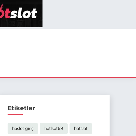
Etiketler
hoslot giriş
hotlsot69
hotslot