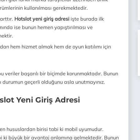
rümlerinin kullanılması gerekmektedir.
arttır.
Hotslot yeni giriş adresi
işte burada ilk
ında ise bunun hemen yapıştırılması ve
ektir.
ından hem hizmet almak hem de oyun katılımı için
 bu veriler başarılı bir biçimde korunmaktadır. Bunun
nı durumun geçerli olduğunu asla unutmayınız.
lot Yeni Giriş Adresi
ken hususlardan birisi tabi ki mobil uyumudur.
bi ki büyük bir avantaj anlamına gelmektedir. Bunun