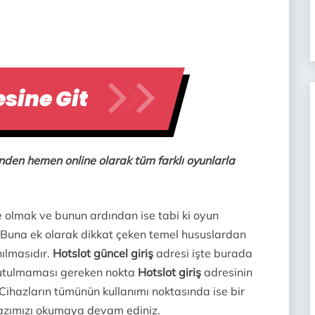
esine Git
inden hemen online olarak tüm farklı oyunlarla
ine olmak ve bunun ardından ise tabi ki oyun
. Buna ek olarak dikkat çeken temel hususlardan
nılmasıdır.
Hotslot güncel giriş
adresi işte burada
nutulmaması gereken nokta
Hotslot giriş
adresinin
 Cihazların tümünün kullanımı noktasında ise bir
yazımızı okumaya devam ediniz.