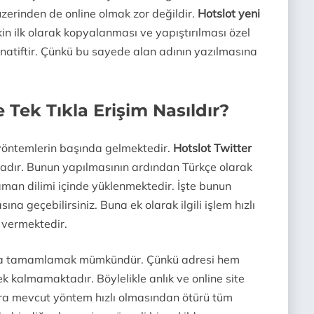
r üzerinden de online olmak zor değildir.
Hotslot yeni
nkin ilk olarak kopyalanması ve yapıştırılması özel
ternatiftir. Çünkü bu sayede alan adının yazılmasına
e Tek Tıkla Erişim Nasıldır?
 yöntemlerin başında gelmektedir.
Hotslot Twitter
adır. Bunun yapılmasının ardından Türkçe olarak
man dilimi içinde yüklenmektedir. İşte bunun
 geçebilirsiniz. Buna ek olarak ilgili işlem hızlı
 vermektedir.
ıkla tamamlamak mümkündür. Çünkü adresi hem
 kalmamaktadır. Böylelikle anlık ve online site
ra mevcut yöntem hızlı olmasından ötürü tüm