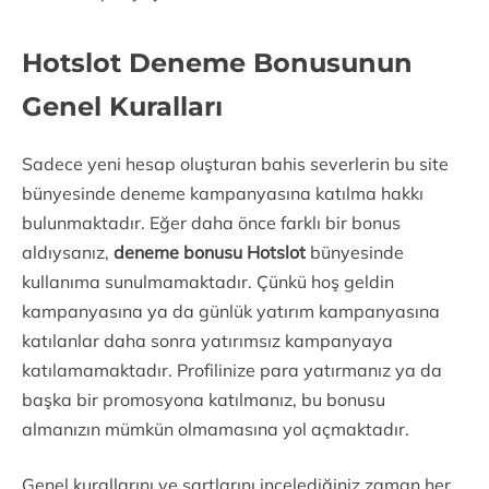
Hotslot Deneme Bonusunun
Genel Kuralları
Sadece yeni hesap oluşturan bahis severlerin bu site
bünyesinde deneme kampanyasına katılma hakkı
bulunmaktadır. Eğer daha önce farklı bir bonus
aldıysanız,
deneme bonusu Hotslot
bünyesinde
kullanıma sunulmamaktadır. Çünkü hoş geldin
kampanyasına ya da günlük yatırım kampanyasına
katılanlar daha sonra yatırımsız kampanyaya
katılamamaktadır. Profilinize para yatırmanız ya da
başka bir promosyona katılmanız, bu bonusu
almanızın mümkün olmamasına yol açmaktadır.
Genel kurallarını ve şartlarını incelediğiniz zaman her