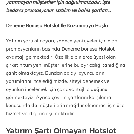
yatırmayan müşteriler için dağıtılmaktadır. İşte
bedava promosyonun katılım ve bahis şartları…
Deneme Bonusu Hotslot İle Kazanmaya Başla
Yatırım şartı olmayan, sadece yeni üyeler için olan
promosyonların başında
Deneme bonusu Hotslot
avantajı gelmektedir. Özellikle binlerce üyesi olan
şirketin tüm yeni müşterilerine bu ayrıcalığı tanıdığına
şahit olmaktayız. Bundan dolayı oyuncuların
yorumlarını incelediğimizde, siteyi denemek ve
oyunları incelemek için çok avantajlı olduğunu
görmekteyiz. Ayrıca çevrim şartlarını karşılama
konusunda da müşterilerin mağdur olmaması için özel
hizmet verdiği anlaşılmaktadır.
Yatırım Şartı Olmayan Hotslot