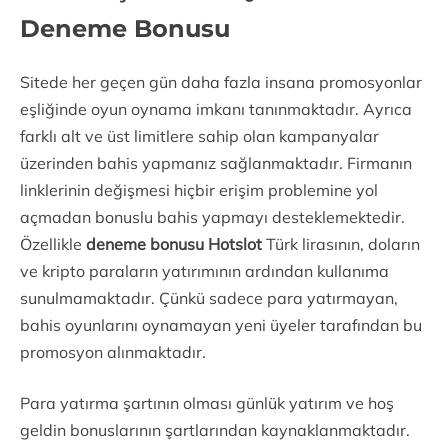
Deneme Bonusu
Sitede her geçen gün daha fazla insana promosyonlar
eşliğinde oyun oynama imkanı tanınmaktadır. Ayrıca
farklı alt ve üst limitlere sahip olan kampanyalar
üzerinden bahis yapmanız sağlanmaktadır. Firmanın
linklerinin değişmesi hiçbir erişim problemine yol
açmadan bonuslu bahis yapmayı desteklemektedir.
Özellikle
deneme bonusu Hotslot
Türk lirasının, doların
ve kripto paraların yatırımının ardından kullanıma
sunulmamaktadır. Çünkü sadece para yatırmayan,
bahis oyunlarını oynamayan yeni üyeler tarafından bu
promosyon alınmaktadır.
Para yatırma şartının olması günlük yatırım ve hoş
geldin bonuslarının şartlarından kaynaklanmaktadır.