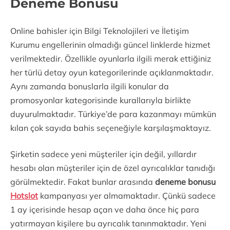
Deneme Bonusu
Online bahisler için Bilgi Teknolojileri ve İletişim
Kurumu engellerinin olmadığı güncel linklerde hizmet
verilmektedir. Özellikle oyunlarla ilgili merak ettiğiniz
her türlü detay oyun kategorilerinde açıklanmaktadır.
Aynı zamanda bonuslarla ilgili konular da
promosyonlar kategorisinde kurallarıyla birlikte
duyurulmaktadır. Türkiye’de para kazanmayı mümkün
kılan çok sayıda bahis seçeneğiyle karşılaşmaktayız.
Şirketin sadece yeni müşteriler için değil, yıllardır
hesabı olan müşteriler için de özel ayrıcalıklar tanıdığı
görülmektedir. Fakat bunlar arasında
deneme bonusu
Hotslot
kampanyası yer almamaktadır. Çünkü sadece
1 ay içerisinde hesap açan ve daha önce hiç para
yatırmayan kişilere bu ayrıcalık tanınmaktadır. Yeni