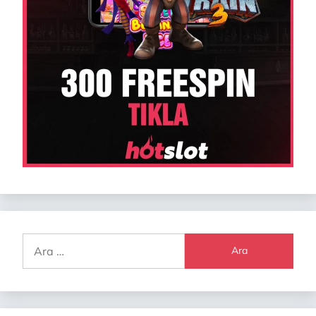
Arama: