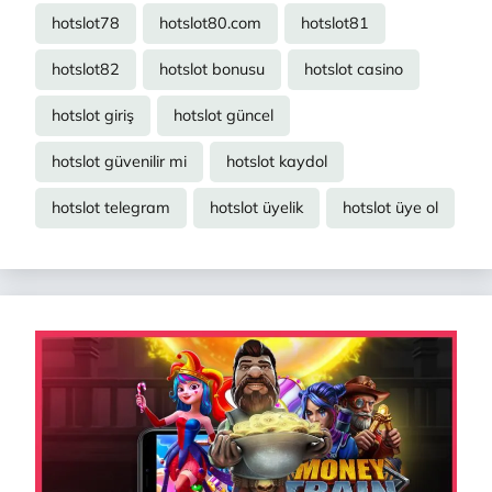
hotslot78
hotslot80.com
hotslot81
hotslot82
hotslot bonusu
hotslot casino
hotslot giriş
hotslot güncel
hotslot güvenilir mi
hotslot kaydol
hotslot telegram
hotslot üyelik
hotslot üye ol