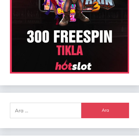
Arama: