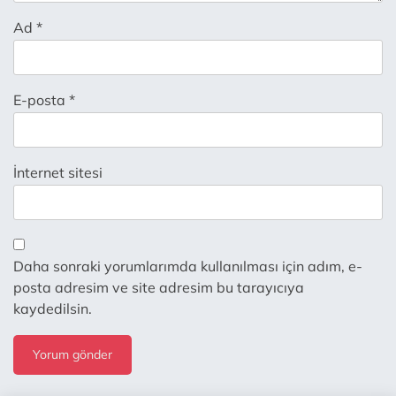
Ad
*
E-posta
*
İnternet sitesi
Daha sonraki yorumlarımda kullanılması için adım, e-
posta adresim ve site adresim bu tarayıcıya
kaydedilsin.