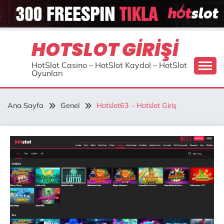
Skip
HOTSLOT GIRIŞI
to
content
HotSlot Casino – HotSlot Kaydol – HotSlot
Oyunları
Ana Sayfa
Genel
Hotslot63 – Hotslot Giriş