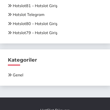
Hotslot81 – Hotslot Giriş
Hotslot Telegram
Hotslot80 – Hotslot Giriş
Hotslot79 – Hotslot Giriş
Kategoriler
Genel