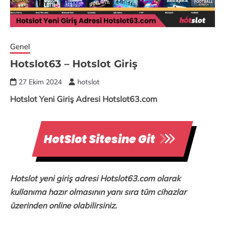
Genel
Hotslot63 – Hotslot Giriş
27 Ekim 2024
hotslot
Hotslot Yeni Giriş Adresi Hotslot63.com
HotSlot Sitesine Git
Hotslot yeni giriş adresi Hotslot63.com olarak
kullanıma hazır olmasının yanı sıra tüm cihazlar
üzerinden online olabilirsiniz.