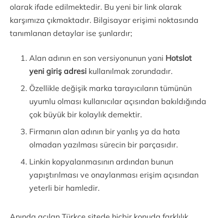
olarak ifade edilmektedir. Bu yeni bir link olarak
karşımıza çıkmaktadır. Bilgisayar erişimi noktasında
tanımlanan detaylar ise şunlardır;
Alan adının en son versiyonunun yani
Hotslot
yeni giriş adresi
kullanılmak zorundadır.
Özellikle değişik marka tarayıcıların tümünün
uyumlu olması kullanıcılar açısından bakıldığında
çok büyük bir kolaylık demektir.
Firmanın alan adının bir yanlış ya da hata
olmadan yazılması sürecin bir parçasıdır.
Linkin kopyalanmasının ardından bunun
yapıştırılması ve onaylanması erişim açısından
yeterli bir hamledir.
Anında açılan Türkçe sitede hiçbir konuda farklılık