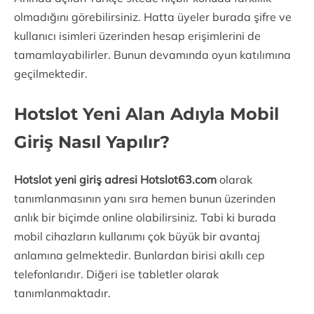
olmadığını görebilirsiniz. Hatta üyeler burada şifre ve
kullanıcı isimleri üzerinden hesap erişimlerini de
tamamlayabilirler. Bunun devamında oyun katılımına
geçilmektedir.
Hotslot Yeni Alan Adıyla Mobil
Giriş Nasıl Yapılır?
Hotslot yeni giriş adresi Hotslot63.com
olarak
tanımlanmasının yanı sıra hemen bunun üzerinden
anlık bir biçimde online olabilirsiniz. Tabi ki burada
mobil cihazların kullanımı çok büyük bir avantaj
anlamına gelmektedir. Bunlardan birisi akıllı cep
telefonlarıdır. Diğeri ise tabletler olarak
tanımlanmaktadır.