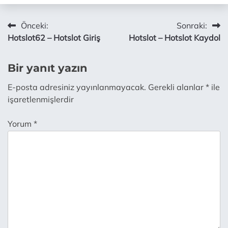
Yazı
Önceki:
Sonraki:
Hotslot62 – Hotslot Giriş
Hotslot – Hotslot Kaydol
gezinmesi
Bir yanıt yazın
E-posta adresiniz yayınlanmayacak.
Gerekli alanlar
*
ile
işaretlenmişlerdir
Yorum
*