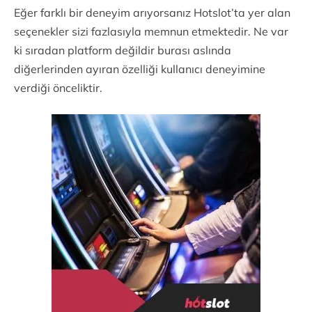
Eğer farklı bir deneyim arıyorsanız Hotslot’ta yer alan
seçenekler sizi fazlasıyla memnun etmektedir. Ne var
ki sıradan platform değildir burası aslında
diğerlerinden ayıran özelliği kullanıcı deneyimine
verdiği önceliktir.