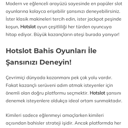
Modern ve eğlenceli arayüzü sayesinde en popüler slot
oyunlarına kolayca erişebilir şansınızı deneyebilirsiniz.
İster klasik makineleri tercih edin, ister jackpot peşinde
koşun,
Hotslot
oyun çeşitliliği her türden oyuncuya
hitap ediyor. Büyük kazançların ateşi burada yanıyor!
Hotslot Bahis Oyunları İle
Şansınızı Deneyin!
Çevrimiçi dünyada kazanmanı pek çok yolu vardır.
Fakat kazançlı serüveni adım atmak isteyenler için
önemli olan doğru platformu seçmektir.
Hotslot
şansını
denemek isteyenlere oldukça ideal ortam sunmaktadır.
Kimileri sadece eğlenmeyi amaçlarken kimileri
açısından bahisler strateji işidir. Ancak platformda her