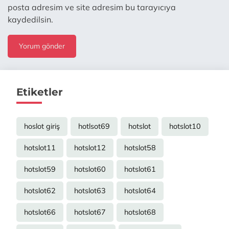
posta adresim ve site adresim bu tarayıcıya
kaydedilsin.
Etiketler
hoslot giriş
hotlsot69
hotslot
hotslot10
hotslot11
hotslot12
hotslot58
hotslot59
hotslot60
hotslot61
hotslot62
hotslot63
hotslot64
hotslot66
hotslot67
hotslot68