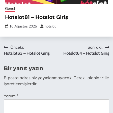
Genel
Hotslot81 – Hotslot Giriş
16 Ağustos 2025
hotslot
Yazı
Önceki:
Sonraki:
Hotslot63 – Hotslot Giriş
Hotslot64 – Hotslot Giriş
gezinmesi
Bir yanıt yazın
E-posta adresiniz yayınlanmayacak.
Gerekli alanlar
*
ile
işaretlenmişlerdir
Yorum
*