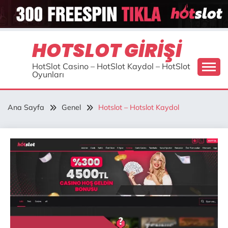
Skip
HOTSLOT GIRIŞI
to
content
HotSlot Casino – HotSlot Kaydol – HotSlot
Oyunları
Ana Sayfa
Genel
Hotslot – Hotslot Kaydol