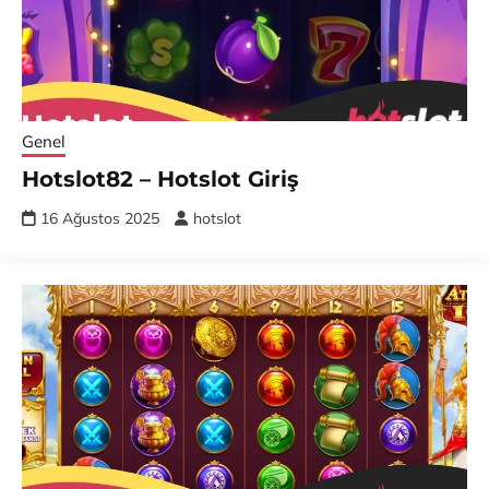
Genel
Hotslot82 – Hotslot Giriş
16 Ağustos 2025
hotslot