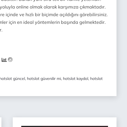
yoluyla online olmak olarak karşımıza çıkmaktadır.
 içinde ve hızlı bir biçimde açıldığını görebilirsiniz.
ler için en ideal yöntemlerin başında gelmektedir.
r.
hotslot güncel
,
hotslot güvenilir mi
,
hotslot kaydol
,
hotslot