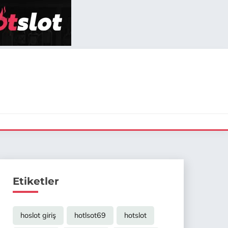
Etiketler
hoslot giriş
hotlsot69
hotslot