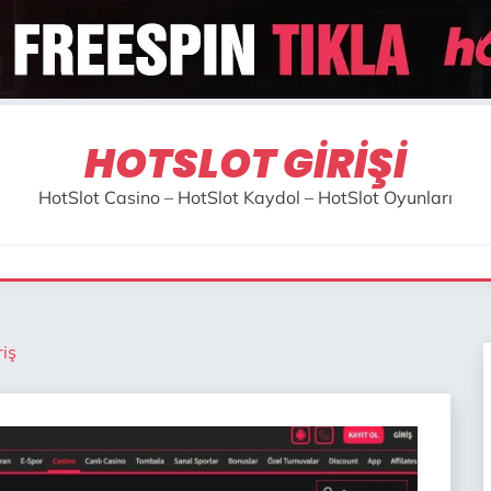
HOTSLOT GIRIŞI
HotSlot Casino – HotSlot Kaydol – HotSlot Oyunları
riş