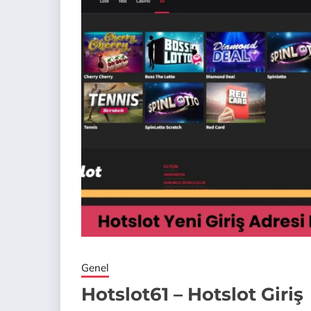
Genel
Hotslot61 – Hotslot Giriş