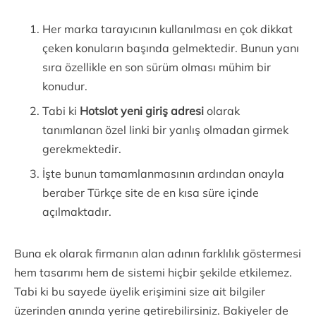
Her marka tarayıcının kullanılması en çok dikkat
çeken konuların başında gelmektedir. Bunun yanı
sıra özellikle en son sürüm olması mühim bir
konudur.
Tabi ki
Hotslot yeni giriş adresi
olarak
tanımlanan özel linki bir yanlış olmadan girmek
gerekmektedir.
İşte bunun tamamlanmasının ardından onayla
beraber Türkçe site de en kısa süre içinde
açılmaktadır.
Buna ek olarak firmanın alan adının farklılık göstermesi
hem tasarımı hem de sistemi hiçbir şekilde etkilemez.
Tabi ki bu sayede üyelik erişimini size ait bilgiler
üzerinden anında yerine getirebilirsiniz. Bakiyeler de