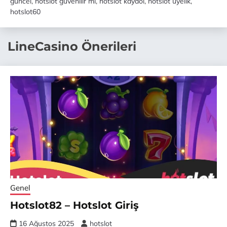
güncel
,
hotslot güvenilir mi
,
hotslot kaydol
,
hotslot üyelik
,
hotslot60
LineCasino Önerileri
Genel
Hotslot82 – Hotslot Giriş
16 Ağustos 2025
hotslot