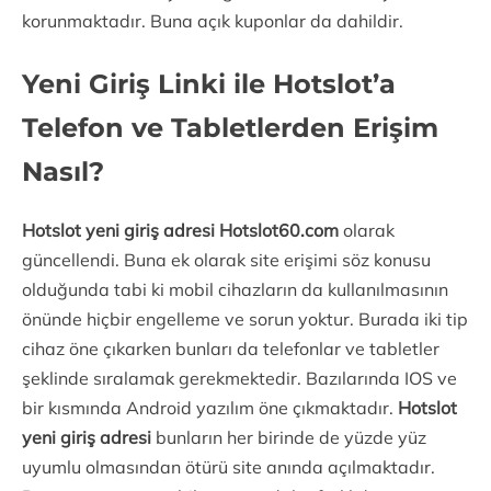
korunmaktadır. Buna açık kuponlar da dahildir.
Yeni Giriş Linki ile Hotslot’a
Telefon ve Tabletlerden Erişim
Nasıl?
Hotslot yeni giriş adresi Hotslot60.com
olarak
güncellendi. Buna ek olarak site erişimi söz konusu
olduğunda tabi ki mobil cihazların da kullanılmasının
önünde hiçbir engelleme ve sorun yoktur. Burada iki tip
cihaz öne çıkarken bunları da telefonlar ve tabletler
şeklinde sıralamak gerekmektedir. Bazılarında IOS ve
bir kısmında Android yazılım öne çıkmaktadır.
Hotslot
yeni giriş adresi
bunların her birinde de yüzde yüz
uyumlu olmasından ötürü site anında açılmaktadır.