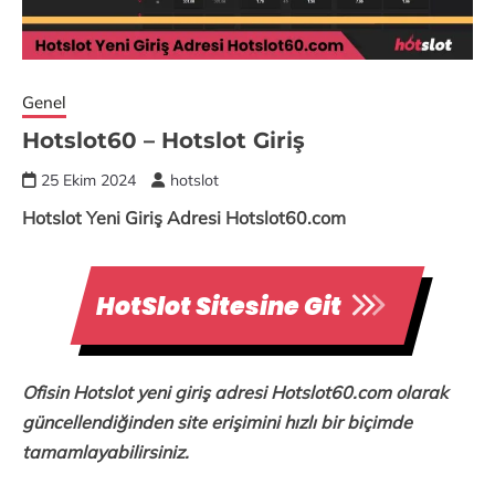
Genel
Hotslot60 – Hotslot Giriş
25 Ekim 2024
hotslot
Hotslot Yeni Giriş Adresi Hotslot60.com
HotSlot Sitesine Git
Ofisin Hotslot yeni giriş adresi Hotslot60.com olarak
güncellendiğinden site erişimini hızlı bir biçimde
tamamlayabilirsiniz.