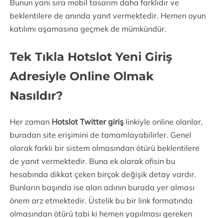
Bunun yanı sıra mobil tasarım daha farklıdır ve
beklentilere de anında yanıt vermektedir. Hemen oyun
katılımı aşamasına geçmek de mümkündür.
Tek Tıkla Hotslot Yeni Giriş
Adresiyle Online Olmak
Nasıldır?
Her zaman
Hotslot Twitter giriş
linkiyle online olanlar,
buradan site erişimini de tamamlayabilirler. Genel
olarak farklı bir sistem olmasından ötürü beklentilere
de yanıt vermektedir. Buna ek olarak ofisin bu
hesabında dikkat çeken birçok değişik detay vardır.
Bunların başında ise alan adının burada yer alması
önem arz etmektedir. Üstelik bu bir link formatında
olmasından ötürü tabi ki hemen yapılması gereken