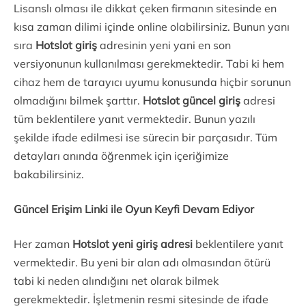
Lisanslı olması ile dikkat çeken firmanın sitesinde en
kısa zaman dilimi içinde online olabilirsiniz. Bunun yanı
sıra
Hotslot giriş
adresinin yeni yani en son
versiyonunun kullanılması gerekmektedir. Tabi ki hem
cihaz hem de tarayıcı uyumu konusunda hiçbir sorunun
olmadığını bilmek şarttır.
Hotslot güncel giriş
adresi
tüm beklentilere yanıt vermektedir. Bunun yazılı
şekilde ifade edilmesi ise sürecin bir parçasıdır. Tüm
detayları anında öğrenmek için içeriğimize
bakabilirsiniz.
Güncel Erişim Linki ile Oyun Keyfi Devam Ediyor
Her zaman
Hotslot yeni giriş adresi
beklentilere yanıt
vermektedir. Bu yeni bir alan adı olmasından ötürü
tabi ki neden alındığını net olarak bilmek
gerekmektedir. İşletmenin resmi sitesinde de ifade