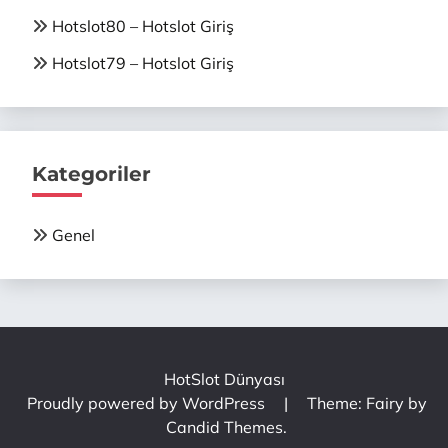
Hotslot80 – Hotslot Giriş
Hotslot79 – Hotslot Giriş
Kategoriler
Genel
HotSlot Dünyası
Proudly powered by WordPress
|
Theme: Fairy by
Candid Themes
.