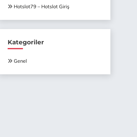
Hotslot79 – Hotslot Giriş
Kategoriler
Genel