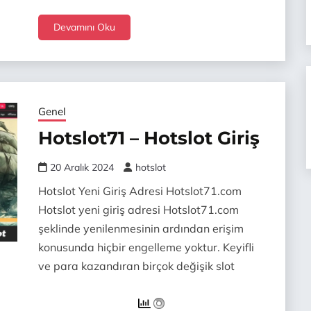
Devamını Oku
Genel
Hotslot71 – Hotslot Giriş
20 Aralık 2024
hotslot
Hotslot Yeni Giriş Adresi Hotslot71.com
Hotslot yeni giriş adresi Hotslot71.com
şeklinde yenilenmesinin ardından erişim
konusunda hiçbir engelleme yoktur. Keyifli
ve para kazandıran birçok değişik slot