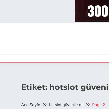
Skip
to
content
Etiket:
hotslot güveni
Ana Sayfa
hotslot güvenilir mi
Page 2