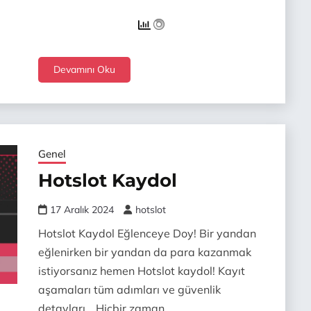
Devamını Oku
Genel
Hotslot Kaydol
17 Aralık 2024
hotslot
Hotslot Kaydol Eğlenceye Doy! Bir yandan
eğlenirken bir yandan da para kazanmak
istiyorsanız hemen Hotslot kaydol! Kayıt
aşamaları tüm adımları ve güvenlik
detayları… Hiçbir zaman