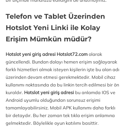
Telefon ve Tablet Üzerinden
Hotslot Yeni Linki ile Kolay
Erişim Mümkün müdür?
Hotslot yeni giriş adresi Hotslot72.com
olarak
güncellendi. Bundan dolayı hemen erişim sağlayarak
farklı hizmetleri almak isteyen kişilerin işte bu alan adı
üzerinden devam etmesi gerekmektedir. Mobil cihaz
kullanımı noktasında da bu linkin tercih edilmesi bir ön
kuraldır.
Hotslot yeni giriş adresi
bu anlamda IOS ve
Android uyumlu olduğundan sorunsuz erişimi
tamamlayabilirsiniz. Mobil APK kullanımı daha farklı
bir detaydır. Bu her zaman tek tıkla erişim anlamına
gelmektedir. Böylelikle oyun katılımı basittir.