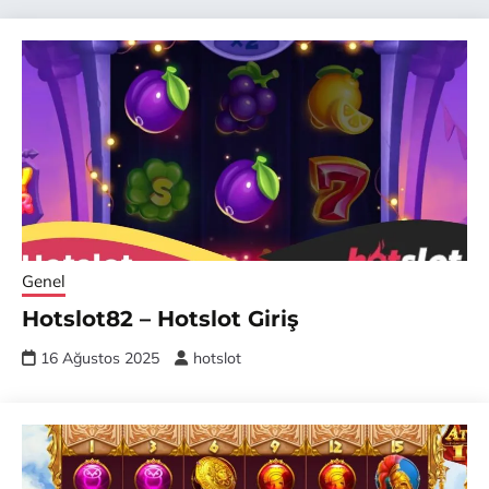
Genel
Hotslot82 – Hotslot Giriş
16 Ağustos 2025
hotslot