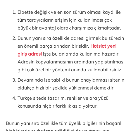
Elbette değişik ve en son sürüm olması kaydı ile
tüm tarayıcıların erişim için kullanılması çok
büyük bir avantaj olarak karşımıza çıkmaktadır.
Bunun yanı sıra özellikle adresi girmek bu sürecin
en önemli parçalarından birisidir.
Hotslot yeni
giriş adresi
işte bu anlamda kullanıma hazırdır.
Adresin kopyalanmasının ardından yapıştırılması
gibi çok özel bir yöntemi anında kullanabilirsiniz.
Devamında ise tabi ki bunun onaylanması sitenin
oldukça hızlı bir şekilde yüklenmesi demektir.
Türkçe sitede tasarım, renkler ve ara yüzü
konusunda hiçbir farklılık asla yoktur.
Bunun yanı sıra özellikle tüm üyelik bilgilerinin başarılı
bir biçimde muhafaza edildiğini de unutmayınız.