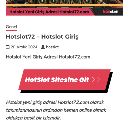
Genel
Hotslot72 – Hotslot Giriş
20 Aralık 2024
hotslot
Hotslot Yeni Giriş Adresi Hotslot72.com
HotSlot Sitesine Git
Hotslot yeni giriş adresi Hotslot72.com olarak
tanımlanmasının ardından hemen online olmak
oldukça basit bir işlemdir.