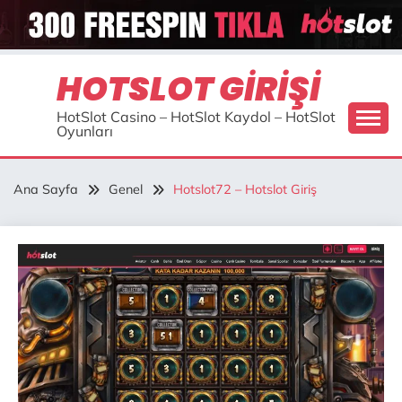
Skip
HOTSLOT GIRIŞI
to
content
HotSlot Casino – HotSlot Kaydol – HotSlot
Oyunları
Ana Sayfa
Genel
Hotslot72 – Hotslot Giriş