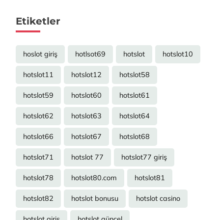
Etiketler
hoslot giriş
hotlsot69
hotslot
hotslot10
hotslot11
hotslot12
hotslot58
hotslot59
hotslot60
hotslot61
hotslot62
hotslot63
hotslot64
hotslot66
hotslot67
hotslot68
hotslot71
hotslot 77
hotslot77 giriş
hotslot78
hotslot80.com
hotslot81
hotslot82
hotslot bonusu
hotslot casino
hotslot giriş
hotslot güncel