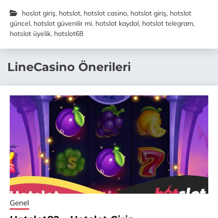
hoslot giriş
,
hotslot
,
hotslot casino
,
hotslot giriş
,
hotslot
güncel
,
hotslot güvenilir mi
,
hotslot kaydol
,
hotslot telegram
,
hotslot üyelik
,
hotslot68
LineCasino Önerileri
Genel