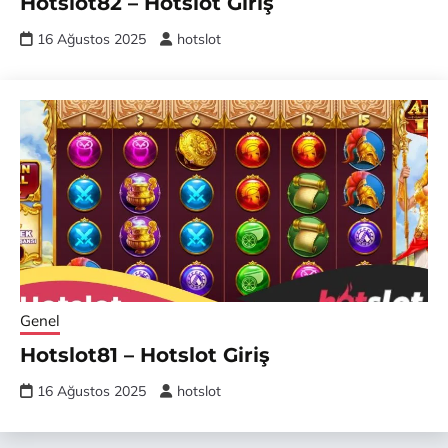
Hotslot82 – Hotslot Giriş
16 Ağustos 2025
hotslot
Genel
Hotslot81 – Hotslot Giriş
16 Ağustos 2025
hotslot