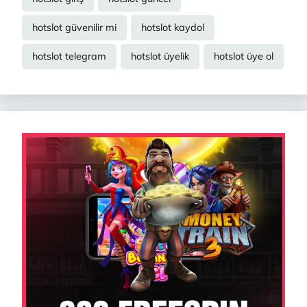
hotslot güvenilir mi
hotslot kaydol
hotslot telegram
hotslot üyelik
hotslot üye ol