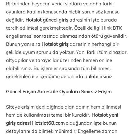
Birbirinden heyecan verici slotlara ve daha farklı
oyunlara katılım konusunda hiçbir sorun söz konusu
değildir.
Hotslot güncel giriş
adresinin işte burada
tercih edilmesi gerekmektedir. Özellikle ilgili link BTK
engellemesi sonrasında alınmasından ötürü güvenlidir.
Bunun yanı sıra
Hotslot giriş
adresinin herhangi bir
şekilde uyum sorunu da yoktur. Yani farklı tüm cihazlar,
altyapılar ve tarayıcılar üzerinden hemen online
olabilirsiniz. Bu işlemler sırasında tüm bilinmesi
gerekenleri ise içeriğimizde anında bulabilirsiniz.
Güncel Erişim Adresi ile Oyunlara Sınırsız Erişim
Siteye erişim denildiğinde alan adının hem bilinmesi
hem de kullanılması temel bir kuraldır.
Hotslot yeni
giriş adresi Hotslot68.com
olduğundan işte bunun
detaylarını da bilmek mühimdir. Engelleme zaman