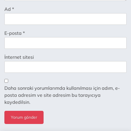
Ad
*
E-posta
*
İnternet sitesi
Daha sonraki yorumlarımda kullanılması için adım, e-
posta adresim ve site adresim bu tarayıcıya
kaydedilsin.