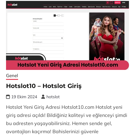
Genel
Hotslot10 – Hotslot Giriş
19 Ekim 2024
hotslot
Hotslot Yeni Giriş Adresi Hotslot10.com Hotslot yeni
giriş adresi açıldı! Bildiğiniz kaliteyi ve eğlenceyi şimdi
bu adresten yaşayabilirsiniz. Hemen sende gel,
avantajları kaçırma! Bahislerinizi güvenle