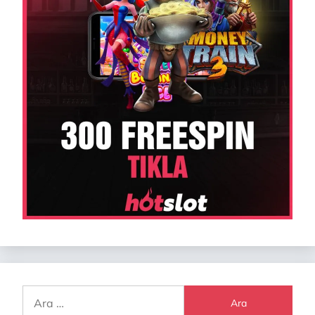
Arama: