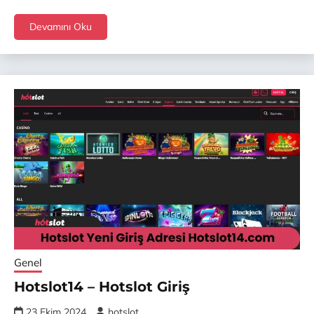
Devamını Oku
Genel
Hotslot14 – Hotslot Giriş
23 Ekim 2024
hotslot