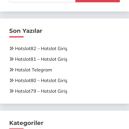
Son Yazılar
Hotslot82 – Hotslot Giriş
Hotslot81 – Hotslot Giriş
Hotslot Telegram
Hotslot80 – Hotslot Giriş
Hotslot79 – Hotslot Giriş
Kategoriler