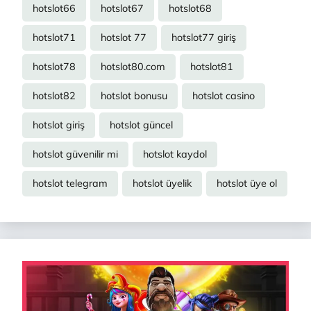
hotslot66
hotslot67
hotslot68
hotslot71
hotslot 77
hotslot77 giriş
hotslot78
hotslot80.com
hotslot81
hotslot82
hotslot bonusu
hotslot casino
hotslot giriş
hotslot güncel
hotslot güvenilir mi
hotslot kaydol
hotslot telegram
hotslot üyelik
hotslot üye ol